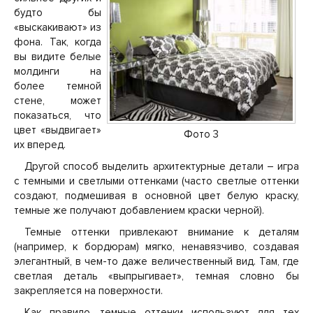
будто бы
«выскакивают» из
фона. Так, когда
вы видите белые
молдинги на
более темной
стене, может
показаться, что
цвет «выдвигает»
Фото 3
их вперед.
Другой способ выделить архитектурные детали – игра
с темными и светлыми оттенками (часто светлые оттенки
создают, подмешивая в основной цвет белую краску,
темные же получают добавлением краски черной).
Темные оттенки привлекают внимание к деталям
(например, к бордюрам) мягко, ненавязчиво, создавая
элегантный, в чем-то даже величественный вид. Там, где
светлая деталь «выпрыгивает», темная словно бы
закрепляется на поверхности.
Как правило, темные оттенки используют для тех