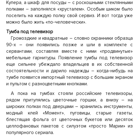
Купера, а шкаф для посуды – с роскошными стеклянными
полками – заполнялся «хрусталем». Особым шиком было
поселить на каждую полку свой сервиз. И вот тогда уже
можно было жить «по-человечески».
Тумба под телевизор
Громоздкие и квадратные – словно охранники образца
90-х – они появились позже и шли в комплекте с
сервантами, составляя вместе с ними «продвинутые»
мебельные гарнитуры. Появление тумбы под телевизор
еще сильнее убеждало владельцев в их собственной
состоятельности и дарило надежды – когда-нибудь на
тумбе появится импортный телевизор с большим экраном
и пультом с разноцветными кнопками.
А пока на тумбах стояли российские телевизоры,
рядом притулялись цветочные горшки, а внизу – на
широких полках под дверцами – хранились инструменты,
модный клей «Момент», пуговицы, старые газеты,
блестящая фольга от цветочных букетов или десяток
целлофановых пакетов с силуэтом «просто Марии» из
популярного сериала.