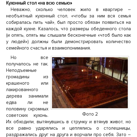
Кухонный стол «на всю семью»
Неважно, сколько человек жило в квартире –
необъятный кухонный стол, «чтобы за ним вся семья
собиралась пить чай», был просто обязан появиться на
каждой кухне. Казалось, что размеры обеденного стола
(и опять, опять мы слышали бесконечные «чтоб было как
у людей») должны были демонстрировать количество
семейного счастья и взаимопонимания.
Но все
получалось не так.
Неподъемные
громадины из
крашеного или
лакированного
дерева занимали
едва ли не
половину скромных
Фото 2
советских кухонь.
Их обходили, вытянувшись в струнку и втянув живот, но
все равно ударялись и цеплялись о столешницы,
раздражались друг на друга и ворчали про себя. Зато –