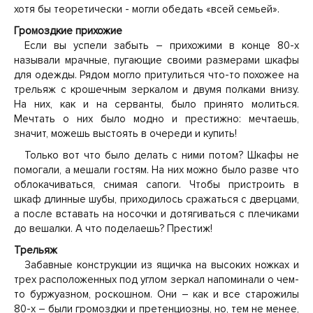
хотя бы теоретически - могли обедать «всей семьей».
Громоздкие прихожие
Если вы успели забыть – прихожими в конце 80-х
называли мрачные, пугающие своими размерами шкафы
для одежды. Рядом могло притулиться что-то похожее на
трельяж с крошечным зеркалом и двумя полками внизу.
На них, как и на серванты, было принято молиться.
Мечтать о них было модно и престижно: мечтаешь,
значит, можешь выстоять в очереди и купить!
Только вот что было делать с ними потом? Шкафы не
помогали, а мешали гостям. На них можно было разве что
облокачиваться, снимая сапоги. Чтобы пристроить в
шкаф длинные шубы, приходилось сражаться с дверцами,
а после вставать на носочки и дотягиваться с плечиками
до вешалки. А что поделаешь? Престиж!
Трельяж
Забавные конструкции из ящичка на высоких ножках и
трех расположенных под углом зеркал напоминали о чем-
то буржуазном, роскошном. Они – как и все старожилы
80-х – были громоздки и претенциозны, но, тем не менее,