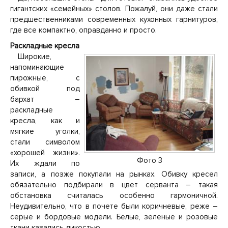
гигантских «семейных» столов. Пожалуй, они даже стали
предшественниками современных кухонных гарнитуров,
где все компактно, оправданно и просто.
Раскладные кресла
Широкие,
напоминающие
пирожные, с
обивкой под
бархат –
раскладные
кресла, как и
мягкие уголки,
стали символом
«хорошей жизни».
Фото 3
Их ждали по
записи, а позже покупали на рынках. Обивку кресел
обязательно подбирали в цвет серванта – такая
обстановка считалась особенно гармоничной.
Неудивительно, что в почете были коричневые, реже –
серые и бордовые модели. Белые, зеленые и розовые
ткани казались дикостью.