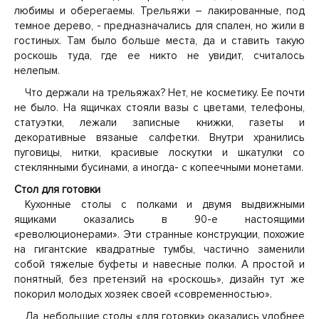
любимы и оберегаемы. Трельяжи – лакированные, под
темное дерево, - предназначались для спален, но жили в
гостиных. Там было больше места, да и ставить такую
роскошь туда, где ее никто не увидит, считалось
нелепым.
Что держали на трельяжах? Нет, не косметику. Ее почти
не было. На ящичках стояли вазы с цветами, телефоны,
статуэтки, лежали записные книжки, газеты и
декоративные вязаные салфетки. Внутри хранились
пуговицы, нитки, красивые лоскутки и шкатулки со
стеклянными бусинами, а иногда- с копеечными монетами.
Стол для готовки
Кухонные столы с полками и двумя выдвижными
ящиками оказались в 90-е настоящими
«революционерами». Эти странные конструкции, похожие
на гигантские квадратные тумбы, частично заменили
собой тяжелые буфеты и навесные полки. А простой и
понятный, без претензий на «роскошь», дизайн тут же
покорил молодых хозяек своей «современностью».
Да, небольшие столы «для готовки» оказались удобнее