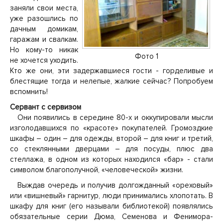
заняли свои места,
уже разошлись по
дачным домикам,
гаражам и свалкам.
Но кому-то никак
Фото 1
не хочется уходить.
Кто же они, эти задержавшиеся гости - горделивые и
блестящие тогда и нелепые, жалкие сейчас? Попробуем
вспомнить!
Сервант с сервизом
Они появились в середине 80-х и оккупировали мысли
изголодавшихся по «красоте» покупателей. Громоздкие
шкафы – один – для одежды, второй – для книг и третий,
со стеклянными дверцами – для посуды, плюс два
стеллажа, в одном из которых находился «бар» - стали
символом благополучной, «человеческой» жизни.
Выждав очередь и получив долгожданный «ореховый»
или «вишневый» гарнитур, люди принимались хлопотать. В
шкафу для книг (его называли библиотекой) появлялись
обязательные серии Дюма, Семенова и Фенимора-