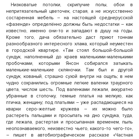
Низковатые потолки, скрипучие полы, обои в
непритязательный цветочек, старая, а не искусственно
состаренная мебель – на настоящей среднерусской
«фазенде» определённо должны быть недостатки – как
известно, именно они-то и западают в душу на годы.
Кроме того, дача обязательно даст приют тоннам
разнообразного интересного хлама, который неуместен
в городской квартире. «Там стоял большой-большой
сундук, наполненный до краев маленькими-маленькими
пробочками, которыми Янсон собирался затыкать
маленькие-маленькие скляночки. Там был и другой
сундук, кованый, страшно сухой внутри на ощупь; в нем
чудно сохранились огромные легкие валенки траурного
цвета, числом шесть. Под валенками лежали, аккуратно
убранные в стопочку, темные платья на мелкую, как
птичка, женщину; под платьями – уже распадающиеся на
кварки серо-желтые кружева – их можно было
растереть пальцами и просыпать на дно сундука, туда,
где лежала, растертая и просыпанная временем, пыль
неопознаваемого, неизвестно чьего, какого-то чего-то»,
– пишет в автобиографическом рассказе «Частная