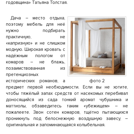
годовщина» Татьяна Толстая.
Дача – место отдыха,
поэтому мебель для неё
нужно подбирать
практичную, не
«капризную» и не слишком
модную. Широкая кровать с
надёжным пологом от
комаров – не блажь,
позаимствованная из
претенциозных
исторических романов, а
фото 2
предмет первой необходимости. Если вы не хотите,
чтобы тяжёлый запах средств от насекомых перебивал
доносящийся из сада тонкий аромат чубушника и
маттиолы, обзаведитесь таким «убежищем» – не
пожалеете. Звон сотен комаров, тщётно пытающихся
проникнуть под белоснежную воздушную завесу, –
оригинальная и запоминающаяся колыбельная.