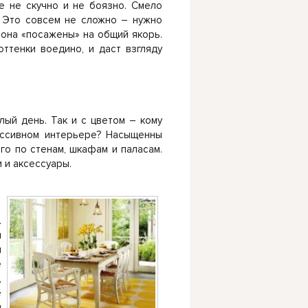
е не скучно и не боязно. Смело
. Это совсем не сложно – нужно
тона «посажены» на общий якорь.
ттенки воедино, и даст взгляду
лый день. Так и с цветом – кому
рессивном интерьере? Насыщенны
го по стенам, шкафам и паласам.
 и аксессуары.
.
и
ы
е
,
е
ы