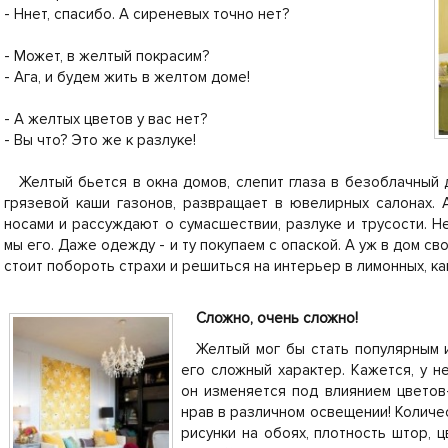
- Ннет, спасибо. А сиреневых точно нет?
- Может, в желтый покрасим?
- Ага, и будем жить в желтом доме!
- А желтых цветов у вас нет?
- Вы что? Это же к разлуке!
Желтый бьется в окна домов, слепит глаза в безоблачный 
грязевой каши газонов, развращает в ювелирных салонах. 
носами и рассуждают о сумасшествии, разлуке и трусости. Не
мы его. Даже одежду - и ту покупаем с опаской. А уж в дом св
стоит побороть страхи и решиться на интерьер в лимонных, к
Сложно, очень сложно!
Желтый мог бы стать популярным 
его сложный характер. Кажется, у не
он изменяется под влиянием цветов
нрав в различном освещении! Количес
рисунки на обоях, плотность штор, 