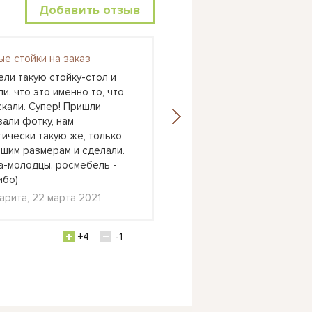
Добавить отзыв
ые стойки на заказ
Астра 6
ели такую стойку-стол и
У нас как раз очень дли
и. что это именно то, что
вытянутая комната и оче
скали. Супер! Пришли
хотелось, чтоб дети спа
зали фотку, нам
над другом. К младшему 
тически такую же, только
удобно было подлезать 
ашим размерам и сделали.
кровать. А тут у младше
а-молодцы. росмебель -
кровать, а старший очен
ибо)
Катерина, Долгопрудный
арита, 22 марта 2021
февраля 2021
+4
-1
+1