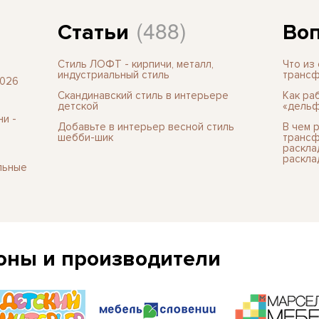
(488)
Статьи
Воп
Стиль ЛОФТ - кирпичи, металл,
Что из
индустриальный стиль
трансф
2026
Скандинавский стиль в интерьере
Как ра
детской
«дельф
и -
Добавьте в интерьер весной стиль
В чем 
шебби-шик
трансф
раскла
раскла
льные
оны и производители