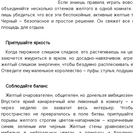
Если знаешь правила, играть вовс
объединяйте несколько оттенков желтого в одной комнате
лишь убедиться, что все эти беспокойные, активные желтые 
Черный – безопасное и простое решение. Он свяжет все о
площадь для отдыха.
Приглушайте яркость
Когда пирожное слишком сладкое, его растягиваешь на це
захочется жмуриться в ярком, но досадно-навязчивом, аг
желтый слишком энергичен, чтобы бездумно расплескивать е
Отведите ему маленькое королевство – пуфы, стулья, подушки
Соблюдайте баланс
Желтый очарователен, общителен, но донельзя амбициозен
Впустите яркий канареечный или лимонный в комнату – 
через неделю он захватит весь интерьер. Чтоб
пространство не превратилось в поле битвы, приглушайт
порывы желтого строгим цветом-напарником – коричневым
синим, зеленым или черным. Желтые стены уравновесьт
мебелью в нейтральных цветах, а плинтусы и бордюр