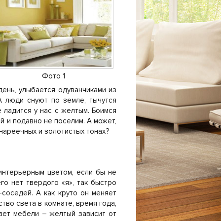
Фото 1
день, улыбается одуванчиками из
А люди снуют по земле, тычутся
 ладится у нас с желтым. Боимся
ой и подавно не поселим. А может,
анареечных и золотистых тонах?
интерьерным цветом, если бы не
го нет твердого «я», так быстро
-соседей. А как круто он меняет
тво света в комнате, время года,
цвет мебели – желтый зависит от