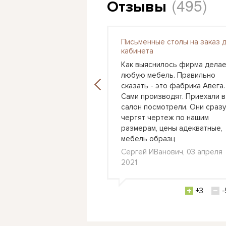
(495)
Отзывы
Письменные столы на заказ 
я детская Астра 3
кабинета
 вошел этот набор в
Как выяснилось фирма делае
ашего сына, поставили
любую мебель. Правильно
 стене кровать и с
сказать - это фабрика Авега.
ороны рабочий стол.
Сами производят. Приехали в
выбор цветов
салон посмотрели. Они сразу
 также как бы
чертят чертеж по нашим
ь пространство,
размерам, цены адекватные,
 стол в
мебель образц
л., 24 февраля 2021
Сергей ИВанович, 03 апреля
2021
+0
-3
+3
-