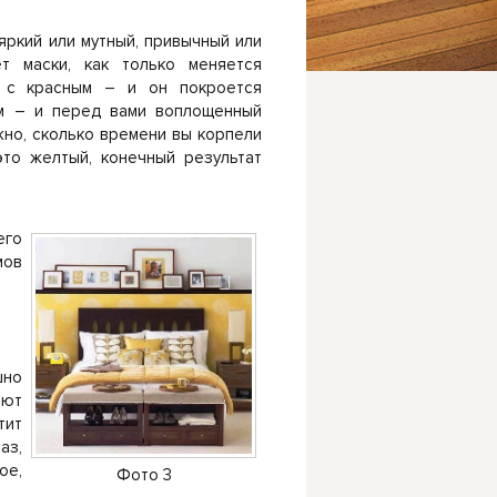
яркий или мутный, привычный или
т маски, как только меняется
е с красным – и он покроется
ым – и перед вами воплощенный
но, сколько времени вы корпели
то желтый, конечный результат
его
мов
шно
ают
тит
аз,
ое,
Фото 3