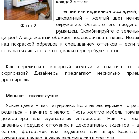
каждой детали!
Теплый или надменно-прохладный, 
диковинный – желтый цвет меняе
окружение. Оставьте его наедин
Фото 2
румянцем. Скомбинируйте с зелен
цитрон! А еще желтый обожает переворачивать планы. Неваж
над покраской образцов и смешиванием оттенков – если э
проявится лишь после того, как интерьер будет готов.
Как перехитрить коварный желтый и спастись от 
сюрпризов? Дизайнеры предлагают несколько прие
дрессировки:
Меньше – значит лучше
Яркие цвета – как татуировки. Если на эксперимент стра
решиться – начните с малого. Пусть желтую мебель покуп
декораторы для журнальных интерьеров. Нам же хва
диванных подушек, оттоманок и декоративных акцентов – в
бантов, фоторамок или подхватов для штор. Безопасн
аккуратное начало. А какая экономия сил и средств!