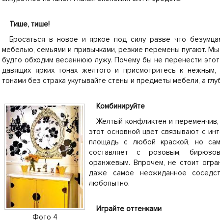
Тише, тише!
Бросаться в новое и яркое под силу разве что безумцам
мебелью, семьями и привычками, резкие перемены пугают. Мы
будто обходим весеннюю лужу. Почему бы не перенести этот
давящих ярких тонах желтого и присмотритесь к нежным, 
тонами без страха укутывайте стены и предметы мебели, а глу
Комбинируйте
Желтый конфликтен и переменчив, 
этот основной цвет связывают с ин
площадь с любой краской, но са
составляет с розовым, бирюзо
оранжевым. Впрочем, не стоит огра
даже самое неожиданное соседс
любопытно.
Играйте оттенками
Фото 4