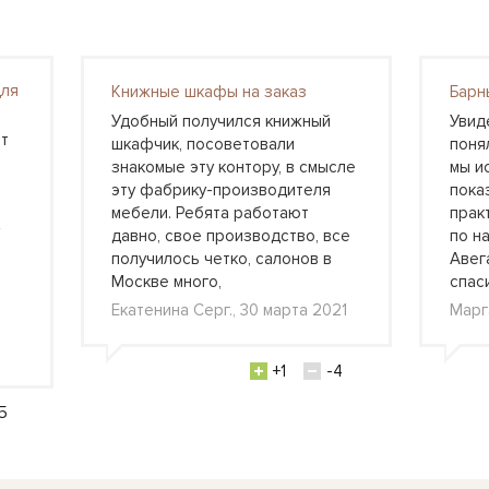
для
Книжные шкафы на заказ
Барн
Удобный получился книжный
Увид
т
шкафчик, посоветовали
понял
знакомые эту контору, в смысле
мы и
эту фабрику-производителя
пока
мебели. Ребята работают
прак
давно, свое производство, все
по н
получилось четко, салонов в
Авег
Москве много,
спас
Екатенина Серг., 30 марта 2021
Марг
+1
-4
5