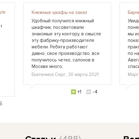
для
Книжные шкафы на заказ
Барн
Удобный получился книжный
Увид
т
шкафчик, посоветовали
понял
знакомые эту контору, в смысле
мы и
эту фабрику-производителя
пока
мебели. Ребята работают
прак
давно, свое производство, все
по н
получилось четко, салонов в
Авег
Москве много,
спас
Екатенина Серг., 30 марта 2021
Марг
+1
-4
5
(488)