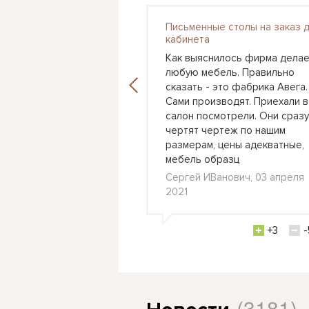
Письменные столы на заказ 
я детская Астра 3
кабинета
 вошел этот набор в
Как выяснилось фирма делае
ашего сына, поставили
любую мебель. Правильно
 стене кровать и с
сказать - это фабрика Авега.
ороны рабочий стол.
Сами производят. Приехали в
выбор цветов
салон посмотрели. Они сразу
 также как бы
чертят чертеж по нашим
ь пространство,
размерам, цены адекватные,
 стол в
мебель образц
л., 24 февраля 2021
Сергей ИВанович, 03 апреля
2021
+0
-3
+3
-
(3181)