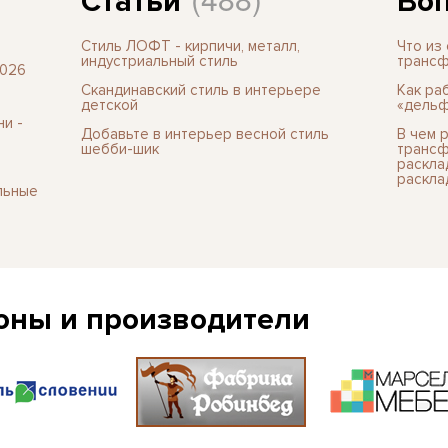
Статьи
Воп
Стиль ЛОФТ - кирпичи, металл,
Что из
индустриальный стиль
трансф
2026
Скандинавский стиль в интерьере
Как ра
детской
«дельф
и -
Добавьте в интерьер весной стиль
В чем 
шебби-шик
трансф
раскла
раскла
льные
оны и производители