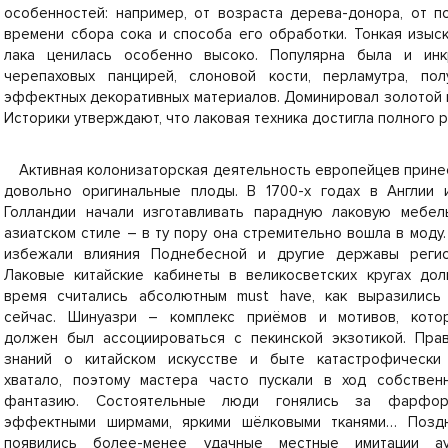
особенностей: например, от возраста дерева-донора, от по
времени сбора сока и способа его обработки. Тонкая изыс
лака ценилась особенно высоко. Популярна была и инкр
черепаховых панцирей, слоновой кости, перламутра, по
эффектных декоративных материалов. Доминировал золотой 
Историки утверждают, что лаковая техника достигла полного рас
Активная колонизаторская деятельность европейцев прине
довольно оригинальные плоды. В 1700-х годах в Англии 
Голландии начали изготавливать парадную лаковую мебел
азиатском стиле – в ту пору она стремительно вошла в моду.
избежали влияния Поднебесной и другие державы регио
Лаковые китайские кабинеты в великосветских кругах дол
время считались абсолютным must have, как выразились
сейчас. Шинуазри – комплекс приёмов и мотивов, кото
должен был ассоциироваться с пекинской экзотикой. Прав
знаний о китайском искусстве и быте катастрофически
хватало, поэтому мастера часто пускали в ход собствен
фантазию. Состоятельные люди гонялись за фарфор
эффектными ширмами, яркими шёлковыми тканями… Позд
появились более-менее удачные местные имитации аут