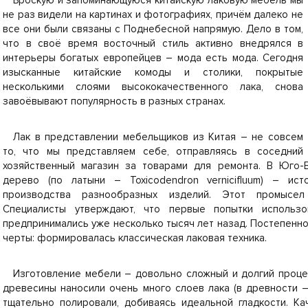
Броскую и запоминающуюся китайскую лаковую мебель мы
не раз видели на картинах и фотографиях, причём далеко не
все они были связаны с Поднебесной напрямую. Дело в том,
что в своё время восточный стиль активно внедрялся в
интерьеры богатых европейцев – мода есть мода. Сегодня
изысканные китайские комоды и столики, покрытые
несколькими слоями высококачественного лака, снова
завоёвывают популярность в разных странах.
Лак в представлении мебельщиков из Китая – не совсем
то, что мы представляем себе, отправляясь в соседний
хозяйственный магазин за товарами для ремонта. В Юго-
дерево (по латыни – Toxicodendron vernicifluum) – ис
производства разнообразных изделий. Этот промысе
Специалисты утверждают, что первые попытки использ
предпринимались уже несколько тысяч лет назад. Постепенн
черты: формировалась классическая лаковая техника.
Изготовление мебели – довольно сложный и долгий процес
древесины наносили очень много слоев лака (в древности –
тщательно полировали, добиваясь идеальной гладкости. К