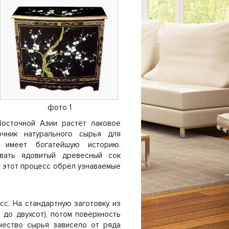
фото 1
Восточной Азии растёт лаковое
точник натурального сырья для
л имеет богатейшую историю.
овать ядовитый древесный сок
о этот процесс обрёл узнаваемые
с. На стандартную заготовку из
 до двухсот), потом поверхность
ачество сырья зависело от ряда