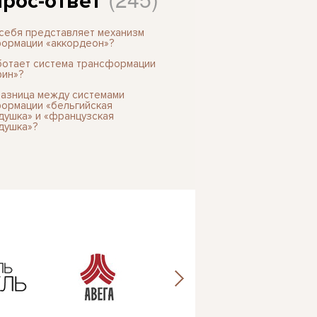
рос-ответ
 себя представляет механизм
ормации «аккордеон»?
ботает система трансформации
ин»?
разница между системами
ормации «бельгийская
душка» и «французская
душка»?