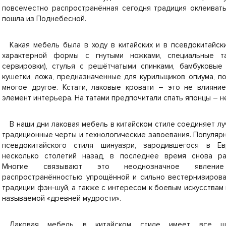
повсеместно распространённая сегодня традиция оклеиват
пошла из Поднебесной.
Какая мебель была в ходу в китайских и в псевдокитайск
характерной формы с гнутыми ножками, специальные т
сервировки), стулья с решётчатыми спинками, бамбуковые
кушетки, ложа, предназначенные для курильщиков опиума, п
многое другое. Кстати, лаковые кровати – это не влияни
элемент интерьера. На татами предпочитали спать японцы – не
В наши дни лаковая мебель в китайском стиле соединяет л
традиционные черты и технологические завоевания. Популяр
псевдокитайского стиля шинуазри, зародившегося в Ев
несколько столетий назад, в последнее время снова ра
Многие связывают это неоднозначное явлен
распространённостью упрощённой и сильно вестернизиров
традиции фэн-шуй, а также с интересом к боевым искусствам 
называемой «древней мудрости».
Лаковая мебель в китайском стиле имеет все ш