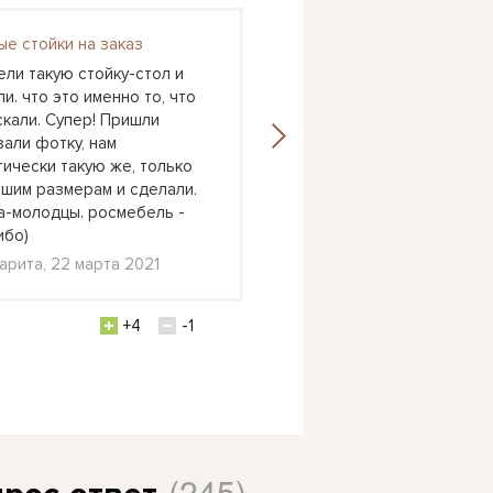
ые стойки на заказ
Астра 6
ели такую стойку-стол и
У нас как раз очень дли
и. что это именно то, что
вытянутая комната и оче
скали. Супер! Пришли
хотелось, чтоб дети спа
зали фотку, нам
над другом. К младшему 
тически такую же, только
удобно было подлезать 
ашим размерам и сделали.
кровать. А тут у младше
а-молодцы. росмебель -
кровать, а старший очен
ибо)
Катерина, Долгопрудный
арита, 22 марта 2021
февраля 2021
+4
-1
+1
(245)