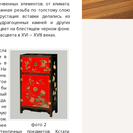
чвенных элементов, от климата,
канная резьба по толстому слою
устация: вставки делались из
лудрагоценных камней и других
цвет на блестящём чёрном фоне.
цвета в XVI – XVIII веках.
сла
и в
ь в
 Не
на.
гое
 бы
рый
да,
 не
ную
ом,
фото 2
нее
ентичных предметов. Кстати,