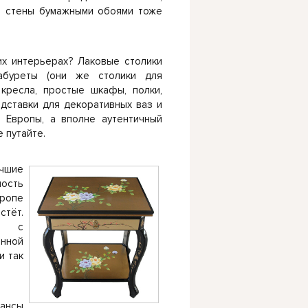
ь стены бумажными обоями тоже
их интерьерах? Лаковые столики
абуреты (они же столики для
 кресла, простые шкафы, полки,
одставки для декоративных ваз и
е Европы, а вполне аутентичный
 путайте.
учшие
ность
ропе
стёт.
ие с
анной
и так
ансы