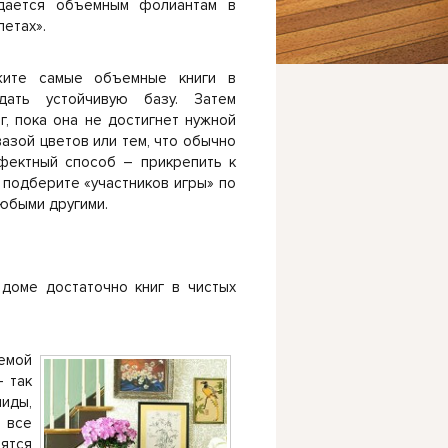
дается объемным фолиантам в
етах».
жите самые объемные книги в
дать устойчивую базу. Затем
г, пока она не достигнет нужной
вазой цветов или тем, что обычно
ффектный способ – прикрепить к
 подберите «участников игры» по
любыми другими.
 доме достаточно книг в чистых
емой
– так
иды,
а все
тятся