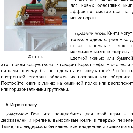
для новых блестящих книг
эффектно смотреться на д
миниатюрны.
Правила игры:
Книги могут
только в одном случае – ког
полка напоминает дом п
маленькие книги в твердых 
Фото 4
цветной тканью или бумаго
этот прием кощунством», - говорит Корал Нэфи, - «Но если
пятнами, почему бы не сделать их аккуратнее? Чтобы н
внутренней стороны обложек их названия или оберните 
Постройте книги в линию на каминной полке или расположи
или горизонтальными группками.
5. Игра в полку
Участники:
Все, что понадобится для этой игры – п
держателей и крепкие, выносливые книги в твердых переле
Такие, что выдержали бы нашествие младенцев и армию котят.