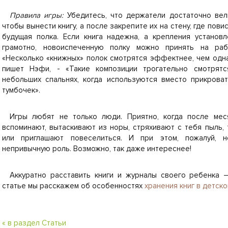
Правила игры:
Убедитесь, что держатели достаточно вел
чтобы вынести книгу, а после закрепите их на стену, где пови
будущая полка. Если книга надежна, а крепления установ
грамотно, новоиспеченную полку можно принять на рабо
«Несколько «книжных» полок смотрятся эффектнее, чем одна
пишет Нэфи, - «Такие композиции трогательно смотрятс
небольших спальнях, когда используются вместо прикрова
тумбочек».
Игры любят не только люди. Приятно, когда после ме
вспоминают, вытаскивают из норы, стряхивают с тебя пыль, 
или приглашают повеселиться. И при этом, пожалуй, 
непривычную роль. Возможно, так даже интереснее!
Аккуратно расставить книги и журналы своего ребенка 
статье мы расскажем об особенностях
хранения книг в детск
« в раздел Статьи