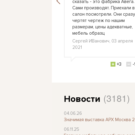
сказать - это фабрика Авега.
ороны рабочий стол.
Сами производят. Приехали в
выбор цветов
салон посмотрели. Они сразу
 также как бы
чертят чертеж по нашим
ь пространство,
размерам, цены адекватные,
 стол в
мебель образц
л., 24 февраля 2021
Сергей ИВанович, 03 апреля
2021
+0
-3
+3
-
(3181)
Новости
04.06.26
Значимая выставка АРХ Москва 
06.11.25