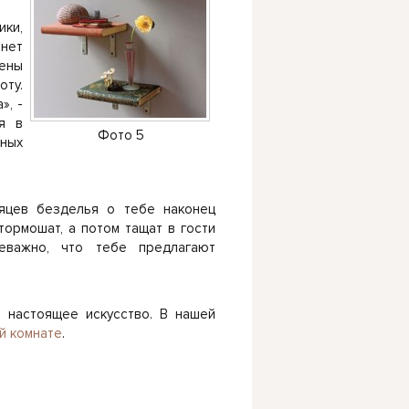
ики,
снет
лены
ту.
», -
я в
Фото 5
тных
сяцев безделья о тебе наконец
тормошат, а потом тащат в гости
неважно, что тебе предлагают
– настоящее искусство. В нашей
ой комнате
.