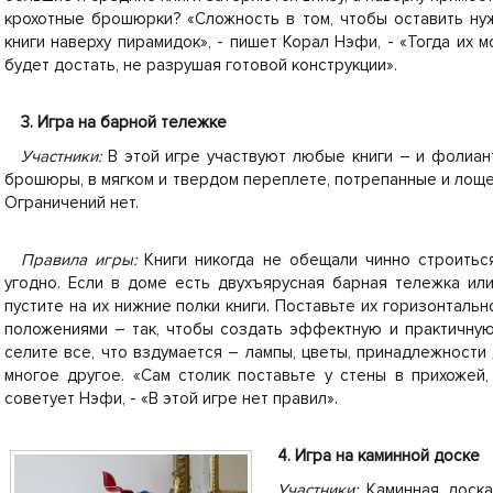
крохотные брошюрки? «Сложность в том, чтобы оставить ну
книги наверху пирамидок», - пишет Корал Нэфи, - «Тогда их 
будет достать, не разрушая готовой конструкции».
3. Игра на барной тележке
Участники:
В этой игре участвуют любые книги – и фолиан
брошюры, в мягком и твердом переплете, потрепанные и лощ
Ограничений нет.
Правила игры:
Книги никогда не обещали чинно строиться
угодно. Если в доме есть двухъярусная барная тележка или
пустите на их нижние полки книги. Поставьте их горизонтальн
положениями – так, чтобы создать эффектную и практичну
селите все, что вздумается – лампы, цветы, принадлежности 
многое другое. «Сам столик поставьте у стены в прихожей,
советует Нэфи, - «В этой игре нет правил».
4. Игра на каминной доске
Участники:
Каминная доска