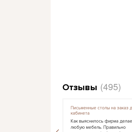
(495)
Отзывы
Письменные столы на заказ 
я детская Астра 3
кабинета
 вошел этот набор в
Как выяснилось фирма делае
ашего сына, поставили
любую мебель. Правильно
 стене кровать и с