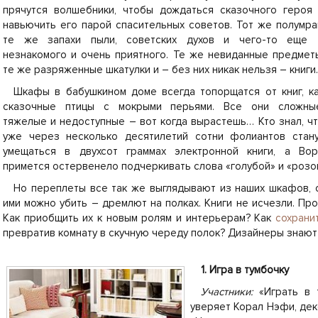
прячутся волшебники, чтобы дождаться сказочного героя
навьючить его парой спасительных советов. Тот же полумра
те же запахи пыли, советских духов и чего-то еще 
незнакомого и очень приятного. Те же невиданные предмет
те же разряженные шкатулки и – без них никак нельзя – книги.
Шкафы в бабушкином доме всегда топорщатся от книг, к
сказочные птицы с мокрыми перьями. Все они сложны
тяжелые и недоступные – вот когда вырастешь… Кто знал, ч
уже через несколько десятилетий сотни фолиантов стан
умещаться в двухсот граммах электронной книги, а Во
примется остервенело подчеркивать слова «голубой» и «розо
Но переплеты все так же выглядывают из наших шкафов, с
ими можно убить – дремлют на полках. Книги не исчезли. Про
Как приобщить их к новым ролям и интерьерам? Как
сохрани
превратив комнату в скучную череду полок? Дизайнеры знают 
1. Игра в тумбочку
Участники:
«Играть в 
уверяет Корал Нэфи, деко