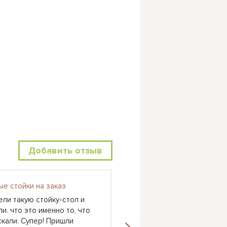
Добавить отзыв
ые стойки на заказ
Астра 6
ели такую стойку-стол и
У нас как раз очень дли
и. что это именно то, что
вытянутая комната и оче
скали. Супер! Пришли
хотелось, чтоб дети спа