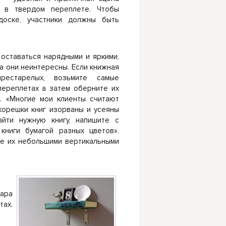
 в твердом переплете. Чтобы
оске, участники должны быть
 оставаться нарядными и яркими,
да они неинтересны. Если книжная
рестарелых, возьмите самые
переплетах а затем оберните их
й. «Многие мои клиенты считают
 корешки книг изорваны и усеяны
айти нужную книгу, напишите с
книги бумагой разных цветов».
те их небольшими вертикальными
ара
тах.