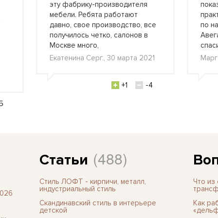
эту фабрику-производителя
пока
мебели. Ребята работают
прак
давно, свое производство, все
по н
получилось четко, салонов в
Авег
Москве много,
спас
Екатенина Серг., 30 марта 2021
Марг
+1
-4
5
(488)
Статьи
Воп
Стиль ЛОФТ - кирпичи, металл,
Что из
индустриальный стиль
трансф
2026
Скандинавский стиль в интерьере
Как ра
детской
«дельф