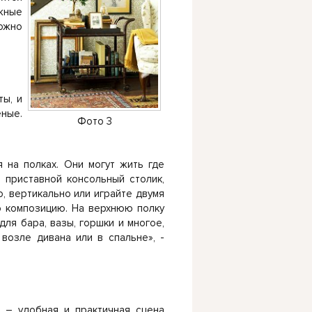
жные
можно
ты, и
еные.
Фото 3
 на полках. Они могут жить где
 приставной консольный столик,
о, вертикально или играйте двумя
ю композицию. На верхнюю полку
для бара, вазы, горшки и многое,
 возле дивана или в спальне», -
 – удобная и практичная сцена