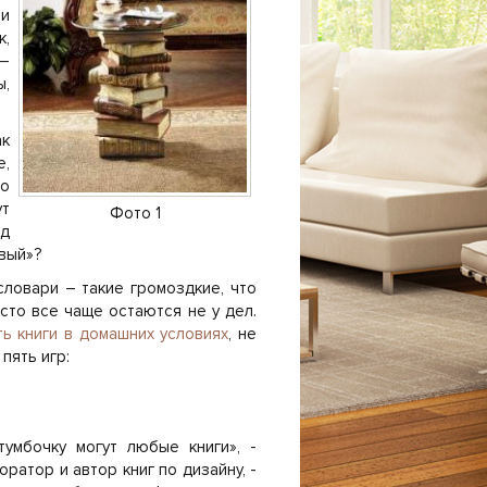
 и
к,
–
ы,
ак
е,
то
ут
Фото 1
рд
вый»?
ловари – такие громоздкие, что
сто все чаще остаются не у дел.
ть книги в домашних условиях
, не
пять игр:
тумбочку могут любые книги», -
ратор и автор книг по дизайну, -