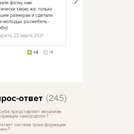
зали фотку, нам
над другом. К младшему 
тически такую же, только
удобно было подлезать 
ашим размерам и сделали.
кровать. А тут у младше
а-молодцы. росмебель -
кровать, а старший очен
ибо)
Катерина, Долгопрудный
арита, 22 марта 2021
февраля 2021
+4
-1
+1
(245)
рос-ответ
 себя представляет механизм
ормации «аккордеон»?
ботает система трансформации
ин»?