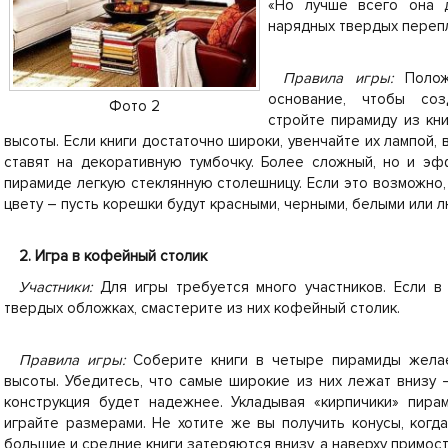
«Но лучше всего она 
нарядных твердых перепл
Правила игры:
Поло
основание, чтобы соз
Фото 2
стройте пирамиду из кни
высоты. Если книги достаточно широки, увенчайте их лампой, 
ставят на декоративную тумбочку. Более сложный, но и э
пирамиде легкую стеклянную столешницу. Если это возможно,
цвету – пусть корешки будут красными, черными, белыми или 
2. Игра в кофейный столик
Участники:
Для игры требуется много участников. Если в
твердых обложках, смастерите из них кофейный столик.
Правила игры:
Соберите книги в четыре пирамиды жела
высоты. Убедитесь, что самые широкие из них лежат внизу 
конструкция будет надежнее. Укладывая «кирпичики» пирам
играйте размерами. Не хотите же вы получить конусы, когд
большие и средние книги затеряются внизу, а наверху примос