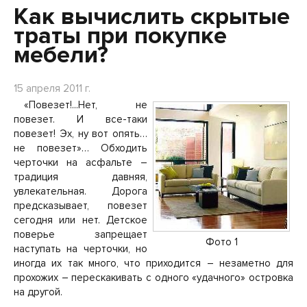
Как вычислить скрытые
траты при покупке
мебели?
15 апреля 2011 г.
«Повезет!...Нет, не
повезет. И все-таки
повезет! Эх, ну вот опять…
не повезет»… Обходить
черточки на асфальте –
традиция давняя,
увлекательная. Дорога
предсказывает, повезет
сегодня или нет. Детское
поверье запрещает
Фото 1
наступать на черточки, но
иногда их так много, что приходится – незаметно для
прохожих – перескакивать с одного «удачного» островка
на другой.