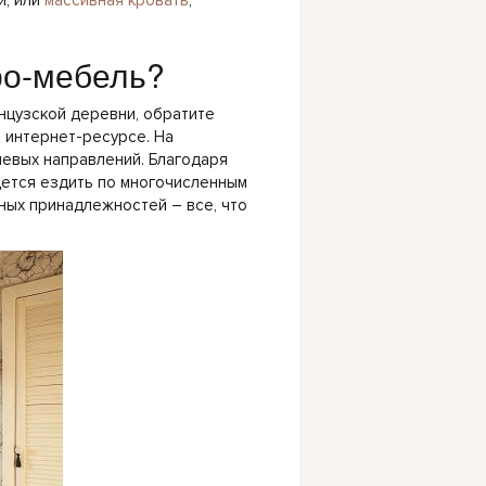
й, или
массивная кровать
,
ро-мебель?
нцузской деревни, обратите
 интернет-ресурсе. На
евых направлений. Благодаря
дется ездить по многочисленным
ных принадлежностей – все, что