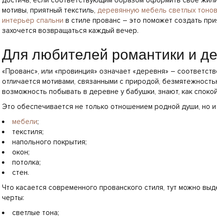
достичь, если соответствующим образом оформить свое жил
мотивы, приятный текстиль,
деревянную мебель светлых тоно
интерьер спальни
в стиле прованс – это поможет создать при
захочется возвращаться каждый вечер.
Для любителей романтики и де
«Прованс», или «провинция» означает «деревня» – соответст
отличается мотивами, связанными с природой, безмятежностью
возможность побывать в деревне у бабушки, знают, как спок
Это обеспечивается не только отношением родной души, но 
мебели
;
текстиля;
напольного покрытия;
окон;
потолка;
стен.
Что касается современного прованского стиля, тут можно вы
черты:
светлые тона;