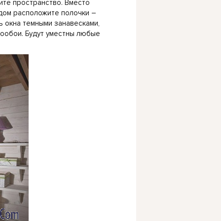
рите пространство. Вместо
ядом расположите полочки –
 окна темными занавесками,
тообои. Будут уместны любые