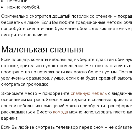
песочный;
нежно-голубой.
Оригинально смотрится дощатый потолок со стенами – покра
бесцветным лаком. Если Вы любите традиционные методы обли
попробуйте симпатичные бумажные обои с мелким цветочным 
смотрится очень мило.
Маленькая спальня
Если площадь комнаты небольшая, выберите для стен обычную к
потолке, зрительно сужают помещение. Не стоит заставлять 
пространство по возможности как можно более пустым. Пост
увеличенных размеров, лучше, если она будет средней высоты
смотреться громоздко.
Экономьте место – приобретите
спальную мебель
с выдвижны
основанием матраса. Здесь можно хранить спальные принадле
совсем небольших помещений можно приобрести трансформ
раскладываться. Вместо
комода
можно использовать плетеные
вариант.
Если Вы любите смотреть телевизор перед сном – не обязате