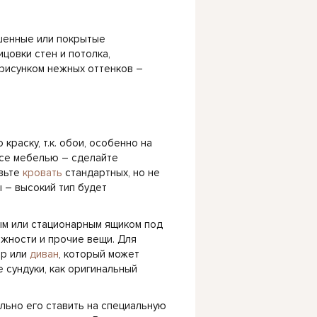
шенные или покрытые
цовки стен и потолка,
рисунком нежных оттенков –
раску, т.к. обои, особенно на
все мебелью – сделайте
авьте
кровать
стандартных, но не
 – высокий тип будет
м или стационарным ящиком под
жности и прочие вещи. Для
ер или
диван
, который может
 сундуки, как оригинальный
льно его ставить на специальную