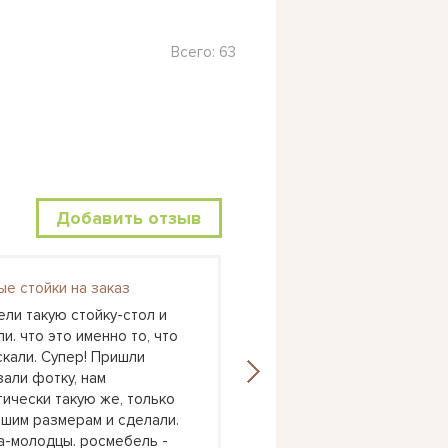
Всего: 63
Добавить отзыв
ые стойки на заказ
Астра 6
ели такую стойку-стол и
У нас как раз очень дли
и. что это именно то, что
вытянутая комната и оче
скали. Супер! Пришли
хотелось, чтоб дети спа
зали фотку, нам
над другом. К младшему 
тически такую же, только
удобно было подлезать 
ашим размерам и сделали.
кровать. А тут у младше
а-молодцы. росмебель -
кровать, а старший очен