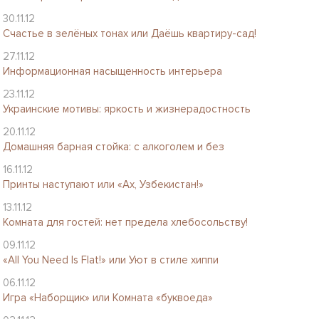
30.11.12
Счастье в зелёных тонах или Даёшь квартиру-сад!
27.11.12
Информационная насыщенность интерьера
23.11.12
Украинские мотивы: яркость и жизнерадостность
20.11.12
Домашняя барная стойка: с алкоголем и без
16.11.12
Принты наступают или «Ах, Узбекистан!»
13.11.12
Комната для гостей: нет предела хлебосольству!
09.11.12
«All You Need Is Flat!» или Уют в стиле хиппи
06.11.12
Игра «Наборщик» или Комната «буквоеда»