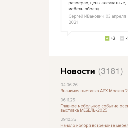
размерам, цены адекватные,
 стол в
мебель образц
л., 24 февраля 2021
Сергей ИВанович, 03 апреля
2021
+0
-3
+3
-
(3181)
Новости
04.06.26
Значимая выставка АРХ Москва 
06.11.25
Главное мебельное событие осен
выставка МЕБЕЛЬ-2025
29.10.25
Начало ноября встречайте мебе