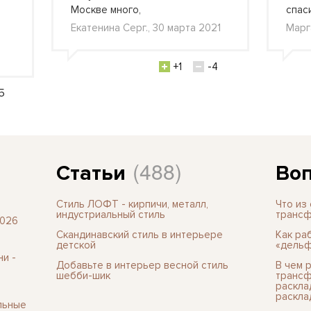
Москве много,
спас
Екатенина Серг., 30 марта 2021
Марг
+1
-4
5
(488)
Статьи
Воп
Стиль ЛОФТ - кирпичи, металл,
Что из
индустриальный стиль
трансф
2026
Скандинавский стиль в интерьере
Как ра
детской
«дельф
и -
Добавьте в интерьер весной стиль
В чем 
шебби-шик
трансф
раскла
раскла
льные