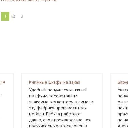
1
2
3
для
Книжные шкафы на заказ
Барн
Удобный получился книжный
Увид
т
шкафчик, посоветовали
понял
знакомые эту контору, в смысле
мы и
эту фабрику-производителя
пока
мебели. Ребята работают
прак
давно, свое производство, все
по н
получилось четко, салонов в
Авег