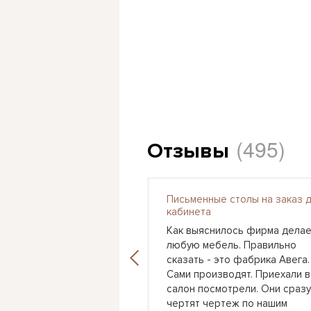
(495)
Отзывы
Письменные столы на заказ 
я детская Астра 3
кабинета
 вошел этот набор в
Как выяснилось фирма делае
ашего сына, поставили
любую мебель. Правильно
 стене кровать и с
сказать - это фабрика Авега.
ороны рабочий стол.
Сами производят. Приехали в
выбор цветов
салон посмотрели. Они сразу
 также как бы
чертят чертеж по нашим
ь пространство,