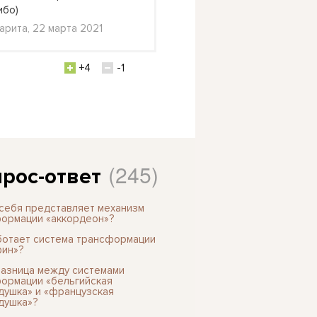
ибо)
Катерина, Долгопрудный
арита, 22 марта 2021
февраля 2021
+4
-1
+1
(245)
рос-ответ
 себя представляет механизм
ормации «аккордеон»?
ботает система трансформации
ин»?
разница между системами
ормации «бельгийская
душка» и «французская
душка»?