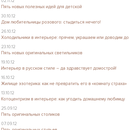
02.11.12
Пять новых полезных идей для детской
30.10.12
Дом любительницы розового: стыдиться нечего!
26.10.12
Холодильники в интерьере: прячем, украшаем или доводим до 
23.10.12
Пять новых оригинальных светильников
19.10.12
Интерьер в русском стиле – да здравствует домострой!
16.10.12
Жилище эзотерика: как не превратить его в «комнату страха»
13.10.12
Котоцентризм в интерьере: как угодить домашнему любимцу
25.09.12
Пять оригинальных столиков
07.09.12
Пять оригинальных стульев