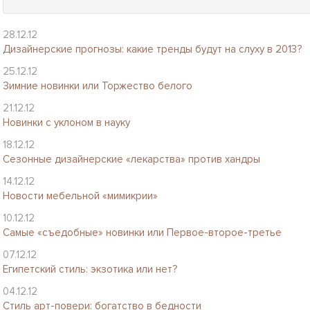
28.12.12
Дизайнерские прогнозы: какие тренды будут на слуху в 2013?
25.12.12
Зимние новинки или Торжество белого
21.12.12
Новинки с уклоном в науку
18.12.12
Сезонные дизайнерские «лекарства» против хандры
14.12.12
Новости мебельной «мимикрии»
10.12.12
Самые «съедобные» новинки или Первое-второе-третье
07.12.12
Египетский стиль: экзотика или нет?
04.12.12
Стиль арт-повери: богатство в бедности